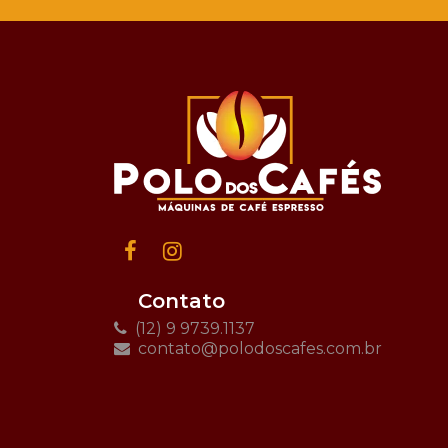
Contato
(12) 9 9739.1137
contato@polodoscafes.com.br